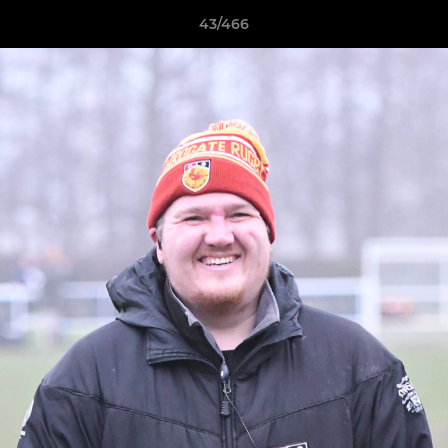
43/466